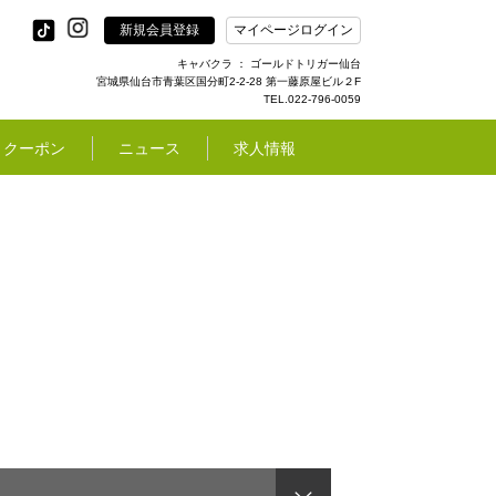
新規会員登録
マイページログイン
キャバクラ ： ゴールドトリガー仙台
宮城県仙台市青葉区国分町2-2-28 第一藤原屋ビル２F
TEL.022-796-0059
クーポン
ニュース
求人情報