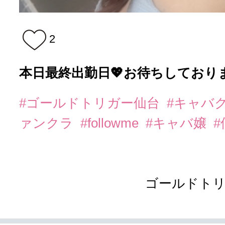
2
本日最終出勤日💖お待ちしており
#ゴールドトリガー仙台
#キャバ
ァンクラ
#followme
#キャバ嬢
ゴールドト