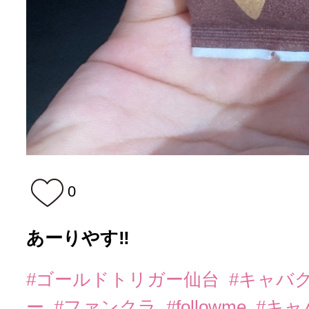
0
あーりやす‼️
#ゴールドトリガー仙台
#キャバ
ー
#ファンクラ
#followme
#キャ