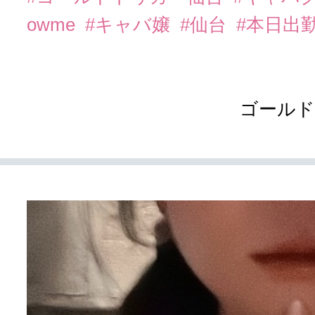
owme
#キャバ嬢
#仙台
#本日出
ゴールド