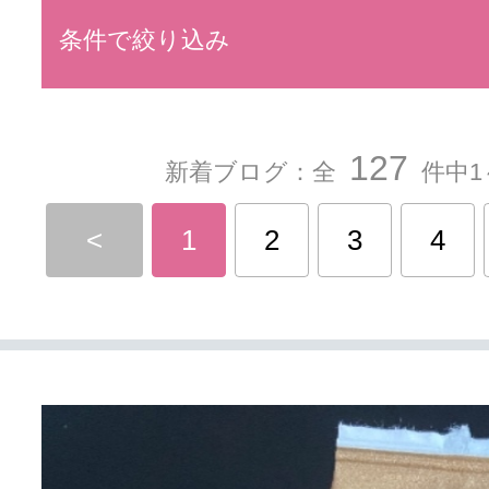
条件で絞り込み
127
新着ブログ：全
件中1
<
1
2
3
4