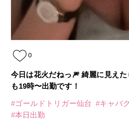
0
今日は花火だねっ🎆 綺麗に見えた
も19時〜出勤です！
#ゴールドトリガー仙台
#キャバ
#本日出勤