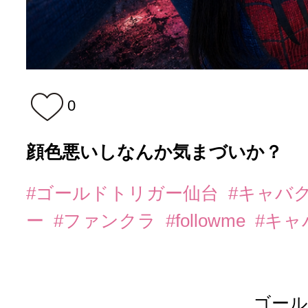
0
顔色悪いしなんか気まづいか？
#ゴールドトリガー仙台
#キャバ
ー
#ファンクラ
#followme
#キャ
ゴール