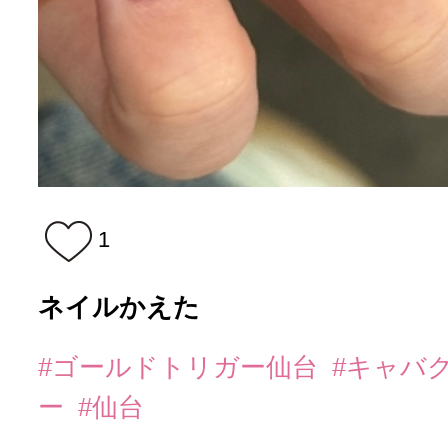
1
ネイルかえた
#ゴールドトリガー仙台
#キャバ
ー
#仙台